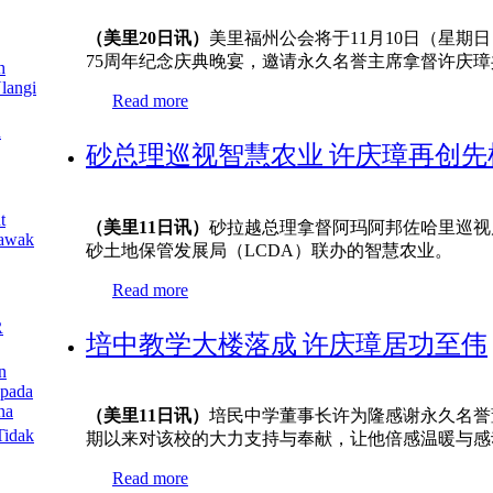
（美里20日讯）
美里福州公会将于11月10日（星期
75周年纪念庆典晚宴，邀请永久名誉主席拿督许庆
h
langi
Read more
about 福州11月庆75周年 邀许庆璋参与
n
砂总理巡视智慧农业 许庆璋再创先
t
（美里11日讯）
砂拉越总理拿督阿玛阿邦佐哈里巡视瓜拉峇南S
rawak
砂土地保管发展局（LCDA）联办的智慧农业。
Read more
about 砂总理巡视智慧农业 许庆璋再创
R
培中教学大楼落成 许庆璋居功至伟
n
ipada
na
（美里11日讯）
培民中学董事长许为隆感谢永久名誉
Tidak
期以来对该校的大力支持与奉献，让他倍感温暖与感
Read more
about 培中教学大楼落成 许庆璋居功至