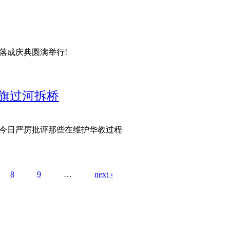
落成庆典圆满举行!
旗过河拆桥
今日严厉批评那些在维护华教过程
教大旗过河拆桥
8
9
…
next ›