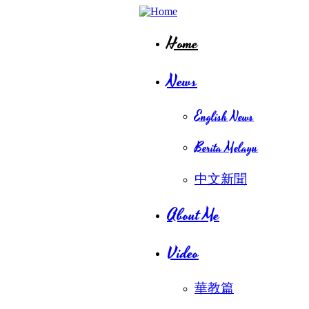
Skip to main content
Majulah
Miri
Home
News
English News
Berita Melayu
中文新聞
About Me
Video
華教篇