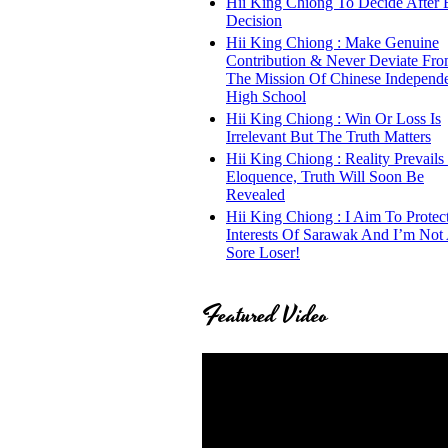
Hii King Chiong To Decide After 
Decision
Hii King Chiong : Make Genuine
Contribution & Never Deviate Fr
The Mission Of Chinese Independ
High School
Hii King Chiong : Win Or Loss Is
Irrelevant But The Truth Matters
Hii King Chiong : Reality Prevails
Eloquence, Truth Will Soon Be
Revealed
Hii King Chiong : I Aim To Protec
Interests Of Sarawak And I’m Not
Sore Loser!
Featured Video