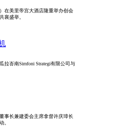
日）在美里帝宫大酒店隆重举办创会
璋共襄盛举。
盛宴
机
imfoni Strategi有限公司与
先机
董事长兼建委会主席拿督许庆璋长
动。
伟