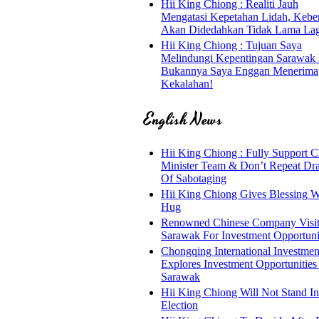
Hii King Chiong : Realiti Jauh
Mengatasi Kepetahan Lidah, Kebe
Akan Didedahkan Tidak Lama Lag
Hii King Chiong : Tujuan Saya
Melindungi Kepentingan Sarawak
Bukannya Saya Enggan Menerima
Kekalahan!
English News
Hii King Chiong : Fully Support C
Minister Team & Don’t Repeat Dr
Of Sabotaging
Hii King Chiong Gives Blessing W
Hug
Renowned Chinese Company Visit
Sarawak For Investment Opportuni
Chongqing International Investmen
Explores Investment Opportunities
Sarawak
Hii King Chiong Will Not Stand I
Election