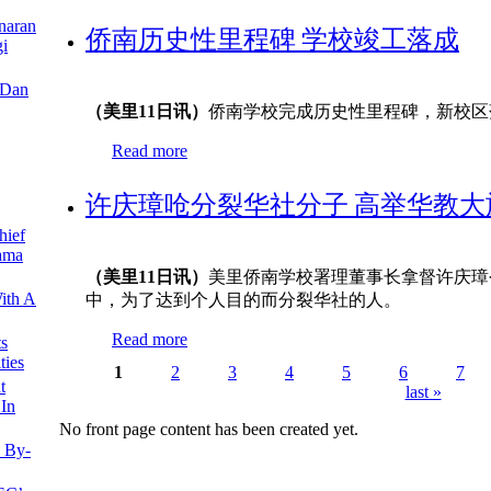
naran
侨南历史性里程碑 学校竣工落成
i
 Dan
（美里11日讯）
侨南学校完成历史性里程碑，新校区
Read more
about 侨南历史性里程碑 学校竣工落成
许庆璋呛分裂华社分子 高举华教大
hief
ama
（美里11日讯）
美里侨南学校署理董事长拿督许庆璋
ith A
中，为了达到个人目的而分裂华社的人。
Read more
about 许庆璋呛分裂华社分子 高举华
s
ties
1
2
3
4
5
6
7
t
last »
Pages
 In
No front page content has been created yet.
n By-