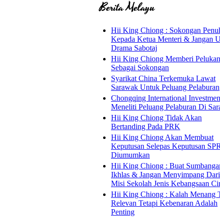
Berita Melayu
Hii King Chiong : Sokongan Penu
Kepada Ketua Menteri & Jangan U
Drama Sabotaj
Hii King Chiong Memberi Peluka
Sebagai Sokongan
Syarikat China Terkemuka Lawat
Sarawak Untuk Peluang Pelaburan
Chongqing International Investmen
Meneliti Peluang Pelaburan Di Sa
Hii King Chiong Tidak Akan
Bertanding Pada PRK
Hii King Chiong Akan Membuat
Keputusan Selepas Keputusan SP
Diumumkan
Hii King Chiong : Buat Sumbanga
Ikhlas & Jangan Menyimpang Dar
Misi Sekolah Jenis Kebangsaan Ci
Hii King Chiong : Kalah Menang 
Relevan Tetapi Kebenaran Adalah
Penting