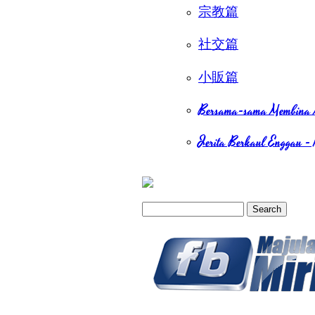
宗教篇
社交篇
小販篇
Bersama-sama Membina 
Jerita Berkaul Enggau - 
Search
Search form